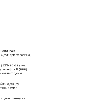
шопинга в
 ждут три магазина,
) 123-90-39), ул.
 (телефон 8 (999)
амым выгодным
айти одежду,
тесь сами в
получит тёплую и