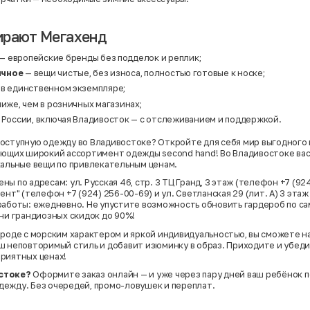
ирают Мегахенд
— европейские бренды без подделок и реплик;
ичное
— вещи чистые, без износа, полностью готовые к носке;
 в единственном экземпляре;
ниже, чем в розничных магазинах;
й России, включая Владивосток — с отслеживанием и поддержкой.
оступную одежду во Владивостоке? Откройте для себя мир выгодного 
ающих широкий ассортимент одежды second hand! Во Владивостоке вас
кальные вещи по привлекательным ценам.
ы по адресам: ул. Русская 46, стр. 3 ТЦ Гранд, 3 этаж (телефон +7 (924
ент" (телефон +7 (924) 256-00-69) и ул. Светланская 29 (лит. А) 3 этаж
работы: ежедневно. Не упустите возможность обновить гардероб по с
дни грандиозных скидок до 90%!
ороде с морским характером и яркой индивидуальностью, вы сможете н
ш неповторимый стиль и добавит изюминку в образ. Приходите и убеди
риятных ценах!
стоке?
Оформите заказ онлайн — и уже через пару дней ваш ребёнок 
ежду. Без очередей, промо-ловушек и переплат.