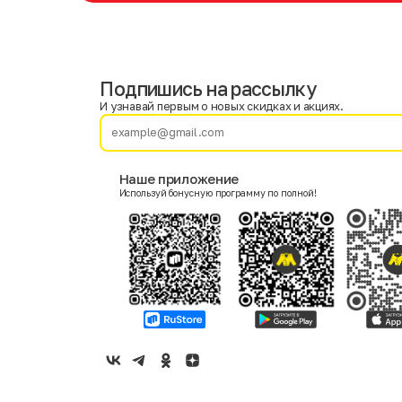
Подпишись на рассылку
Имя
Фамилия
И узнавай первым о новых скидках и акциях.
E-mail
Наше приложение
Используй бонусную программу по полной!
Пол
Мужской
Женский
Согласие на получение чеков по электронной почте