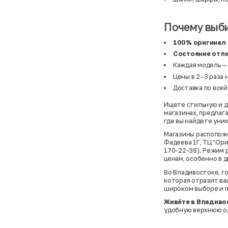
Почему выб
100% оригинал
Состояние отл
Каждая модель —
Цены в 2–3 раза 
Доставка по все
Ищете стильную и д
магазинах, предлаг
где вы найдете уни
Магазины расположен
Фадеева 1Г, ТЦ "Ори
170-22-38). Режим 
ценам, особенно в 
Во Владивостоке, г
которая отразит ва
широком выборе и п
Живёте в Владиво
удобную верхнюю од