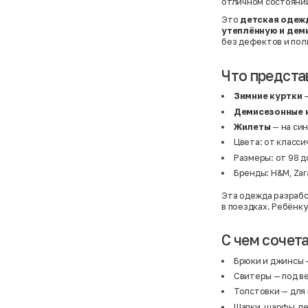
отличном состояни
Это
детская одеж
утеплённую и де
без дефектов и пол
Что предста
Зимние куртки
—
Демисезонные 
Жилеты
— на син
Цвета: от класси
Размеры: от 98 д
Бренды: H&M, Zara
Эта одежда разработ
в поездках. Ребёнку
С чем сочет
Брюки и джинсы
Свитеры
— под в
Толстовки
— для
Шапки, шарфы, п