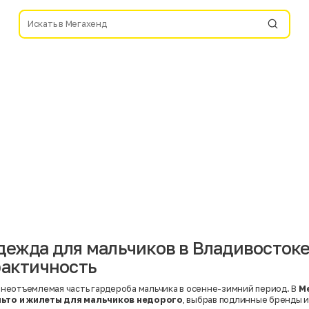
дежда для мальчиков в Владивостоке
рактичность
неотъемлемая часть гардероба мальчика в осенне-зимний период. В
М
льто и жилеты для мальчиков недорого
, выбрав подлинные бренды и