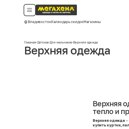
Условия пользования
Политика конфиденциальности
Смотреть все даты
©️ Мегахенд 2026. Все права защищены.
Владивосток
Календарь скидок
Магазины
Москва
Главная
-
Детское
-
Для мальчиков
-
Верхняя одежда
Верхняя одежда
Верхняя о
тепло и п
Верхняя одежда
— 
купить куртки, па