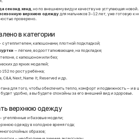
и.
да секонд хенд
, но по внешнему виду и качеству не уступающая новой
мисезонную верхнюю одежду
для мальчиков 3–12 лет, уже готовую к н
ностью проверено.
влено в категории
 с утеплителем, капюшонами, плотной подкладкой;
куртки
— лёгкие, водоотталкивающие, на подкладке;
тепоне, с капюшоном или без;
ческих до ярких моделей;
о 152 по росту ребёнка;
, C&A, Next, Name It, Reserved и др.
ана для того, чтобы обеспечить тепло, комфорт и подвижность — и в шк
 будет удобно, а вы будете спокойны за его внешний вид и здоровье.
ать верхнюю одежду
— утеплённые и базовые модели;
ерхнюю одежду в холодное время года;
 многослойных образов;
ерчатки
— необходимые зимние аксессуары.