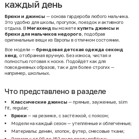
каждый день
Брюки и джинсы
— основа гардероба любого мальчика.
Это удобно для школы, прогулок, поездок и активного
отдыха. В
Мегахенд
вы можете
купить джинсы и
брюки для мальчиков недорого
, подобрав
оригинальные вещи из Европы в отличном состоянии.
Все модели —
брендовая детская одежда секонд
хенд
, отобранная вручную. Без износа, чистая и
полностью готовая к носке. Подойдёт как для
повседневных образов, так и для более строгих —
например, школьных.
Что представлено в разделе
Классические джинсы
— прямые, зауженные, slim
fit, regular;
Брюки
— на резинке, с застёжкой, с поясом;
Модели на каждый сезон — утеплённые и облегчённые;
Материалы: деним, хлопок, футер, смесовые ткани;
Размеры: от 98 до 152 см по росту ребёнка;