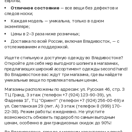
Европы;
Отличное состояние
— все вещи без дефектов и
следов носки;
Каждая модель — уникальна, только в одном
экземпляре;
Цены в 2–3 раза ниже розничных;
Доставка по всей России, включая Владивосток, — с
отслеживанием и поддержкой.
Ищете стильную и доступную одежду во Владивостоке?
Откройте для себя мир выгодного шопинга в магазинах,
предлагающих широкий ассортимент одежды second hand!
Во Владивостоке вас ждут три магазина, где вы найдете
уникальные вещи по привлекательным ценам.
Магазины расположены по адресам: ул. Русская 46, стр. 3
ТЦ Гранд, 3 этаж (телефон +7 (924) 123-90-39), ул.
Фадеева 1Г, ТЦ "Ориент" (телефон +7 (924) 256-00-69) и
ул. Светланская 29 (лит. А) 3 этаж (телефон 8 (999) 170-
22-38). Режим работы: ежедневно. Не упустите
возможность обновить гардероб по самым выгодным
ценам, особенно в дни грандиозных скидок до 90%!
Во Владивостоке, городе с морским характером и яркой