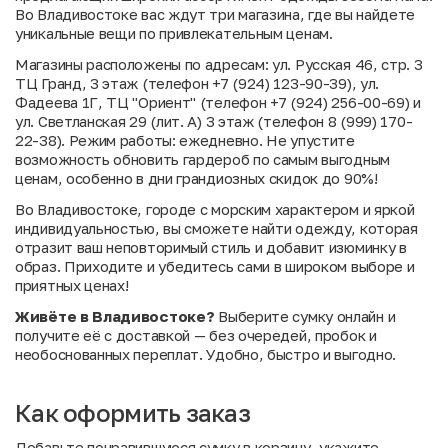
Во Владивостоке вас ждут три магазина, где вы найдете
уникальные вещи по привлекательным ценам.
Магазины расположены по адресам: ул. Русская 46, стр. 3
ТЦ Гранд, 3 этаж (телефон +7 (924) 123-90-39), ул.
Фадеева 1Г, ТЦ "Ориент" (телефон +7 (924) 256-00-69) и
ул. Светланская 29 (лит. А) 3 этаж (телефон 8 (999) 170-
22-38). Режим работы: ежедневно. Не упустите
возможность обновить гардероб по самым выгодным
ценам, особенно в дни грандиозных скидок до 90%!
Во Владивостоке, городе с морским характером и яркой
индивидуальностью, вы сможете найти одежду, которая
отразит ваш неповторимый стиль и добавит изюминку в
образ. Приходите и убедитесь сами в широком выборе и
приятных ценах!
Живёте в Владивостоке?
Выберите сумку онлайн и
получите её с доставкой — без очередей, пробок и
необоснованных переплат. Удобно, быстро и выгодно.
Как оформить заказ
Добавьте понравившуюся сумку в корзину, укажите