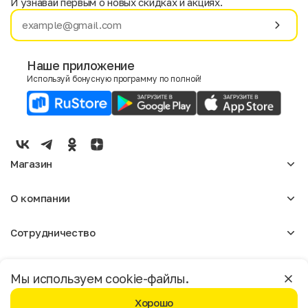
И узнавай первым о новых скидках и акциях.
Имя
Фамилия
Наше приложение
Используй бонусную программу по полной!
E-mail
Пол
Мужской
Женский
Магазин
Согласие на получение чеков по электронной почте
Женское
О компании
Мужское
Аксессуары
О нас
Детское
Сотрудничество
Отзывы
Блог
Оптовикам
Вакансии
Помощь
Москва
Арендодателям
Магазины
Мы используем cookie-файлы.
Реклама
Доставка и оплата
Бонусная программа
Хорошо
Условия возврата
Условия пользования
Политика конфиденциальности