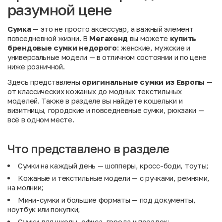
разумной цене
Сумка
— это не просто аксессуар, а важный элемент
повседневной жизни. В
Мегахенд
вы можете
купить
брендовые сумки недорого
: женские, мужские и
универсальные модели — в отличном состоянии и по цене
ниже розничной.
Здесь представлены
оригинальные сумки из Европы
—
от классических кожаных до модных текстильных
моделей. Также в разделе вы найдёте
кошельки и
визитницы
,
городские и повседневные сумки
,
рюкзаки
—
всё в одном месте.
Что представлено в разделе
Сумки на каждый день — шопперы, кросс-боди, тоуты;
Кожаные и текстильные модели — с ручками, ремнями,
на молнии;
Мини-сумки и большие форматы — под документы,
ноутбук или покупки;
Сумки для школы, офиса, города и поездок;