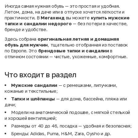
Иногда самая нужная обувь — это простая и удобная.
Летом, дома, на даче или в отпуске хочется лёгкости и
практичности. В
Мегахенд
вы можете
купить мужские
тапки и сандалии недорого
— без потери в качестве,
бренде и удобстве.
Здесь собрана
оригинальная летняя и домашняя
обувь для мужчин
, тщательно отобранная из поставок
по Европе. Это
брендовые тапки и сандалии
в
отличном состоянии — чистые, ухоженные, комфортные.
Что входит в раздел
Мужские сандалии
— с ремешками, липучками,
кожаные и текстильные;
Тапки и шлёпанцы
— для дома, бассейна, пляжа или
дачи;
Модели на анатомической подошве, с мягкой стелькой
и хорошей вентиляцией;
Размеры от 40 до 46, посадка — удобная и безопасная;
Бренды: Adidas, Puma, H&M, Zara, Oysho и др.