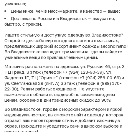
уникальна;
Цены ниже, чем в масс-маркете, а качество — выше;
Доставка по России и в Владивосток — аккуратно,
быстро, с треком.
Ищете стильную и доступную одежду во Владивостоке?
Откройте для себя мир выгодного шопинга в магазинах,
предлагающих широкий ассортимент одежды second hand!
Во Владивостоке вас ждут три магазина, где вы найдете
уникальные вещи по привлекательным ценам.
Магазины расположены по адресам: ул. Русская 46, стр. 3
ТЦ Гранд, 3 этаж (телефон +7 (924) 123-90-39), ул.
Фадеева 1Г, ТЦ "Ориент" (телефон +7 (924) 256-00-69) и
ул. Светланская 29 (лит. А) 3 этаж (телефон 8 (999) 170-
22-38). Режим работы: ежедневно. Не упустите
возможность обновить гардероб по самым выгодным
ценам, особенно в дни грандиозных скидок до 90%!
Во Владивостоке, городе с морским характером и яркой
индивидуальностью, вы сможете найти одежду, которая
отразит ваш неповторимый стиль и добавит изюминку в
образ. Приходите и убедитесь сами в широком выборе и
приятных ценах!