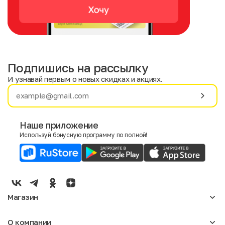
Подпишись на рассылку
И узнавай первым о новых скидках и акциях.
Имя
Фамилия
Наше приложение
Используй бонусную программу по полной!
E-mail
Пол
Мужской
Женский
Магазин
Согласие на получение чеков по электронной почте
Женское
О компании
Мужское