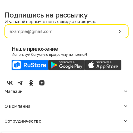
Подпишись на рассылку
И узнавай первым о новых скидках и акциях.
Имя
Фамилия
Наше приложение
Используй бонусную программу по полной!
E-mail
Пол
Мужской
Женский
Магазин
Согласие на получение чеков по электронной почте
Женское
О компании
Мужское
Аксессуары
О нас
Детское
Сотрудничество
Отзывы
Блог
Оптовикам