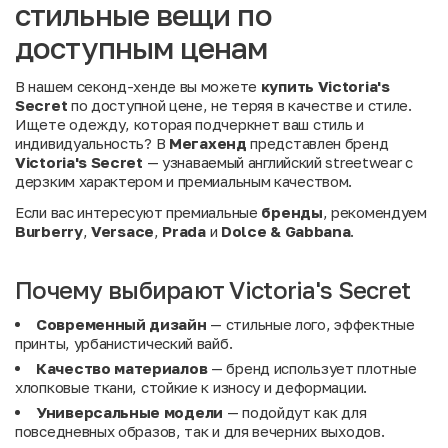
стильные вещи по
доступным ценам
В нашем секонд-хенде вы можете
купить Victoria's
Secret
по доступной цене, не теряя в качестве и стиле.
Ищете одежду, которая подчеркнет ваш стиль и
индивидуальность? В
Мегахенд
представлен бренд
Victoria's Secret
— узнаваемый английский streetwear с
дерзким характером и премиальным качеством.
Если вас интересуют премиальные
бренды
, рекомендуем
Burberry
,
Versace
,
Prada
и
Dolce & Gabbana
.
Почему выбирают Victoria's Secret
Современный дизайн
— стильные лого, эффектные
принты, урбанистический вайб.
Качество материалов
— бренд использует плотные
хлопковые ткани, стойкие к износу и деформации.
Универсальные модели
— подойдут как для
повседневных образов, так и для вечерних выходов.